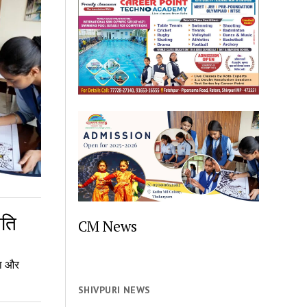
िति
CM News
षा और
SHIVPURI NEWS