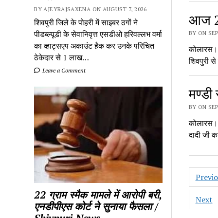
BY AJEYRAJSAXENA ON AUGUST 7, 2026
आज 22
शिवपुरी जिले के पोहरी में साइबर ठगों ने
पीडब्ल्यूडी के सेवानिवृत्त एसडीओ हरिवल्लभ वर्मा
BY ON SEP
का व्हाट्सएप अकाउंट हैक कर उनके परिचित
कोलारस। को
ठेकेदार से 1 लाख…
शिवपुरी स
Leave a Comment
मण्डी
BY ON SEP
कोलारस। ब
दादी जी क
Posts
Previ
pagin
22 ग्राम स्मैक मामले में आरोपी बरी,
Next
एनडीपीएस कोर्ट ने सुनाया फैसला /
Shivpuri News