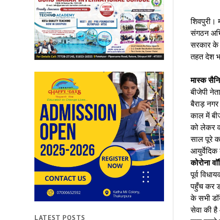
शिवपुरी। मा
संगठन अभि
सरकार के द
तहत देश भर
मास्क सैन
बीजेपी नेत
बैराड़ नगर 
काल में बी
को लेकर का
साल पूरे कर
आयुर्वेदि
कोरोना वाॅ
पूर्व विधा
पहुँच कर ड
के सभी डॉक
सेवा की ह
LATEST POSTS