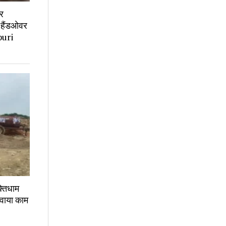
र
ा हैंडओवर
vpuri
्तिधाम
कवाया काम