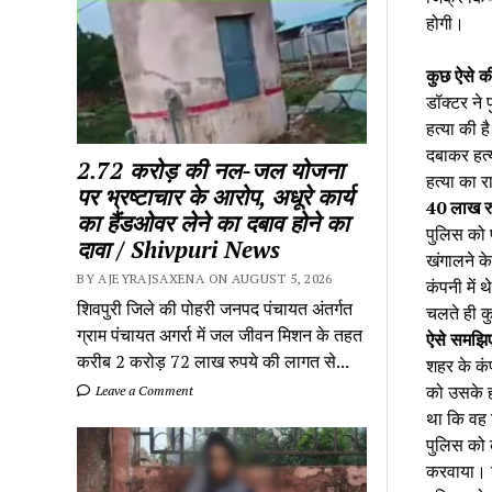
होगी।
कुछ ऐसे की
डॉक्टर ने 
हत्या की 
दबाकर हत्
2.72 करोड़ की नल-जल योजना
हत्या का र
पर भ्रष्टाचार के आरोप, अधूरे कार्य
40 लाख र
का हैंडओवर लेने का दबाव होने का
पुलिस को 
दावा / Shivpuri News
खंगालने के
BY AJEYRAJSAXENA ON AUGUST 5, 2026
कंपनी में 
शिवपुरी जिले की पोहरी जनपद पंचायत अंतर्गत
चलते ही क
ग्राम पंचायत अगर्रा में जल जीवन मिशन के तहत
ऐसे समझिए
करीब 2 करोड़ 72 लाख रुपये की लागत से...
शहर के कंपू
को उसके ही
Leave a Comment
था कि वह 
पुलिस को 
करवाया। जि