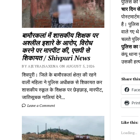
पुलिस को 
चार दिन से 
पोस्टमार्ट
है। पुलिस 
वाले गए थे
बामौरकलां में शासकीय शिक्षक पर
चलते पुलिस
अश्लील इशारे के आरोप, विरोध
पुलिस का
करने पर मारपीट की, एसपी से
कंपू थाना 
शिकायत / Shivpuri News
उसकी हत्या
BY AJEYRAJSAXENA ON AUGUST 5, 2026
शिवपुरी। जिले के बामौरकलां क्षेत्र की रहने
Share this
वाली महिला ने पुलिस अधीक्षक से शिकायत कर
शासकीय स्कूल के शिक्षक पर छेड़छाड़, मारपीट,
Fac
जातिसूचक गालियां देने...
Prin
Leave a Comment
Like this:
Loading...