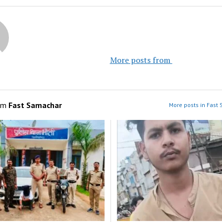
						More posts fro
om
Fast Samachar
More posts in Fast