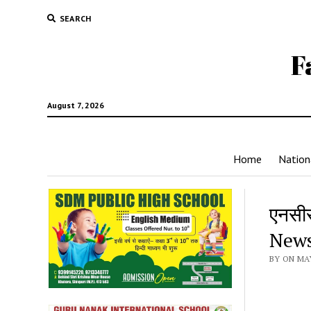
SEARCH
F
August 7, 2026
Home
Nation
एनसीस
New
BY ON MAY