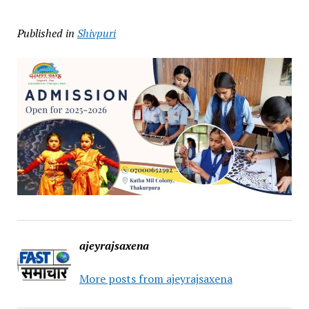
Published in
Shivpuri
ajeyrajsaxena
More posts from ajeyrajsaxena