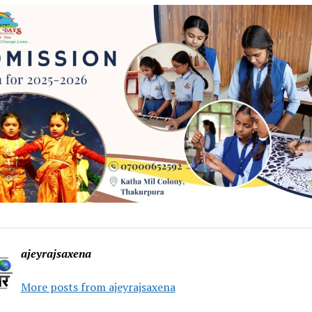
ajeyrajsaxena
More posts from ajeyrajsaxena