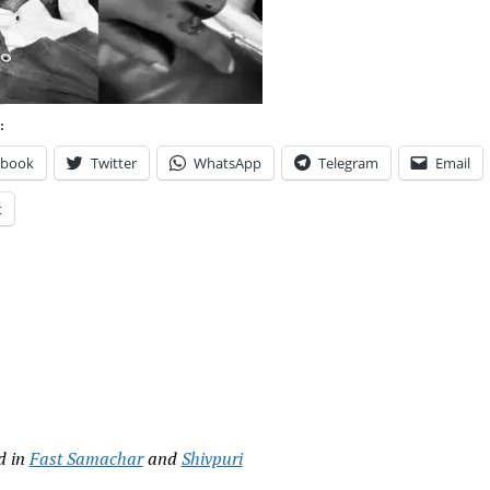
:
ebook
Twitter
WhatsApp
Telegram
Email
t
d in
Fast Samachar
and
Shivpuri