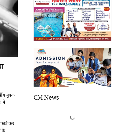
या
्षीय युवक
CM News
में
 सफाई कर
 के