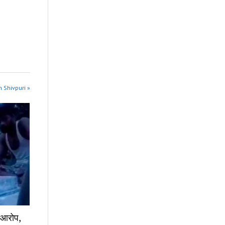
n Shivpuri »
ा आरोप,