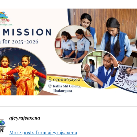
ajeyrajsaxena
More posts from ajeyrajsaxena