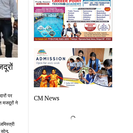
ूरों
दारों पर
CM News
मजदूरों ने
जमिस्त्री
 सोनू,