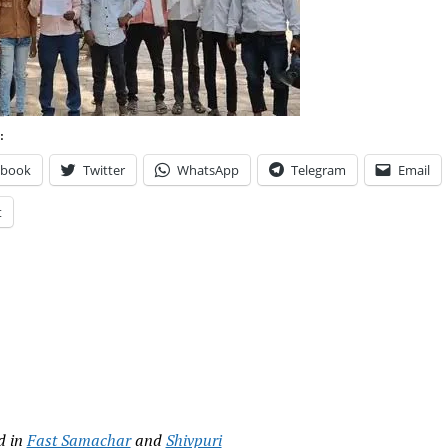
:
ebook
Twitter
WhatsApp
Telegram
Email
t
d in
Fast Samachar
and
Shivpuri