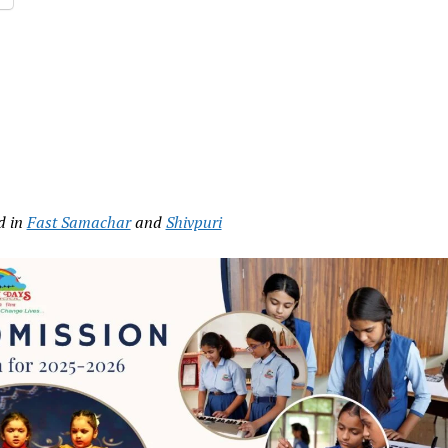
d in
Fast Samachar
and
Shivpuri