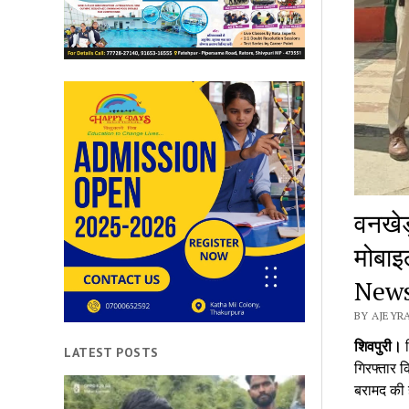
वनखेड
मोबाइ
New
BY AJEYRA
शिवपुरी।
ज
LATEST POSTS
गिरफ्तार क
बरामद की ह