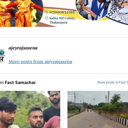
ajeyrajsaxena
More posts from ajeyrajsaxena
om
Fast Samachar
More posts in Fast