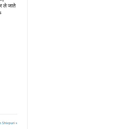
र ले जाते
s
n Shivpuri »