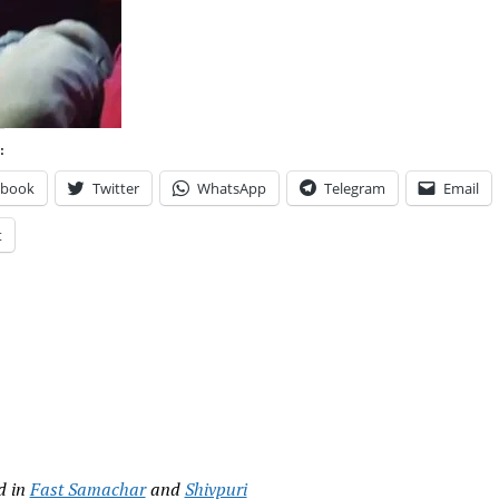
:
ebook
Twitter
WhatsApp
Telegram
Email
t
d in
Fast Samachar
and
Shivpuri