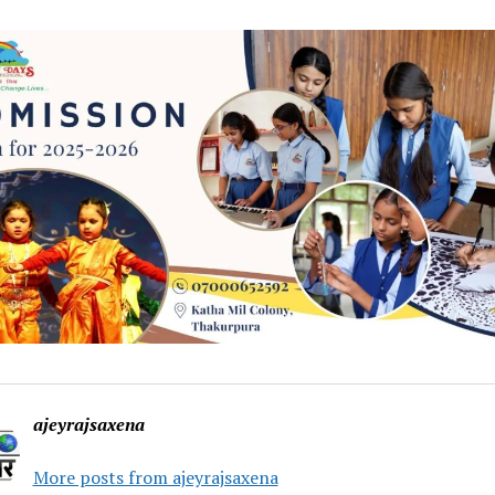
ajeyrajsaxena
More posts from ajeyrajsaxena