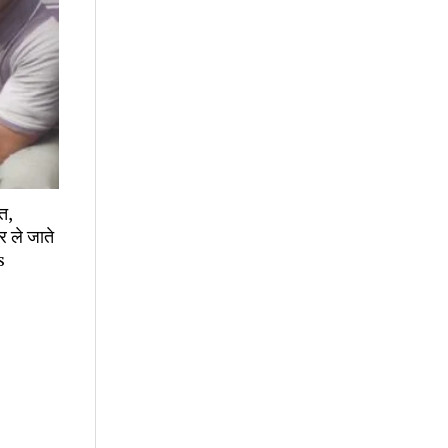
त,
र ले जाते
s