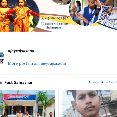
ajeyrajsaxena
More posts from ajeyrajsaxena
om
Fast Samachar
More posts in Fast