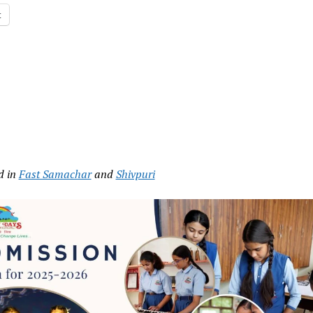
t
d in
Fast Samachar
and
Shivpuri