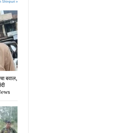
n Shivpuri »
मचा बवाल,
ंदी
 News