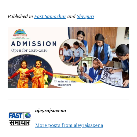
Published in
Fast Samachar
and
Shivpuri
ajeyrajsaxena
More posts from ajeyrajsaxena