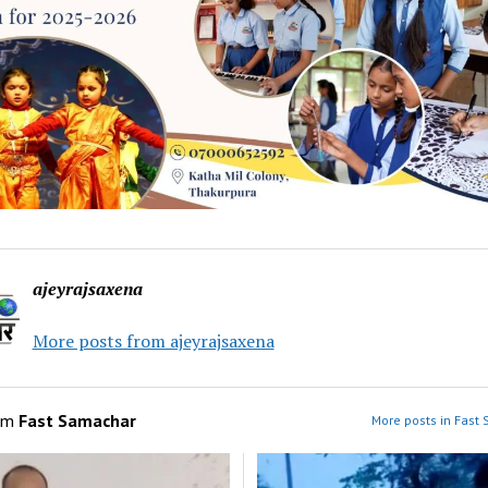
ajeyrajsaxena
More posts from ajeyrajsaxena
om
Fast Samachar
More posts in Fast