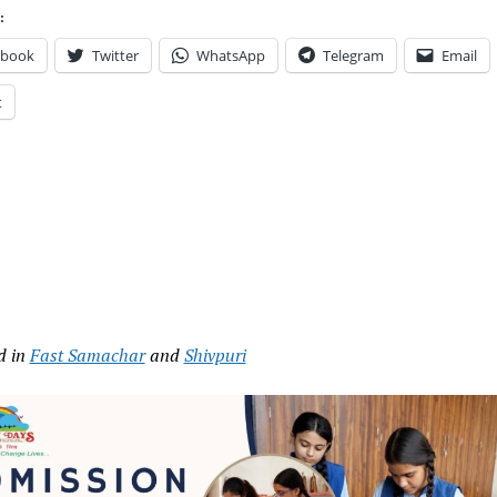
:
ebook
Twitter
WhatsApp
Telegram
Email
t
d in
Fast Samachar
and
Shivpuri