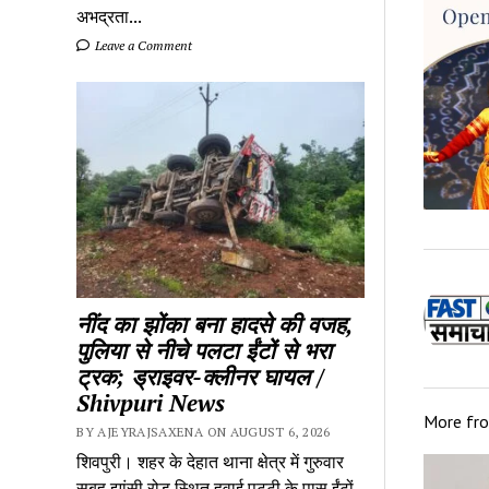
अभद्रता...
Leave a Comment
नींद का झोंका बना हादसे की वजह,
पुलिया से नीचे पलटा ईंटों से भरा
ट्रक; ड्राइवर-क्लीनर घायल /
Shivpuri News
More fr
BY AJEYRAJSAXENA ON AUGUST 6, 2026
शिवपुरी। शहर के देहात थाना क्षेत्र में गुरुवार
सुबह झांसी रोड स्थित हवाई पट्टी के पास ईंटों