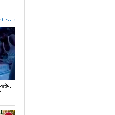
n Shivpuri »
ा आरोप,
र