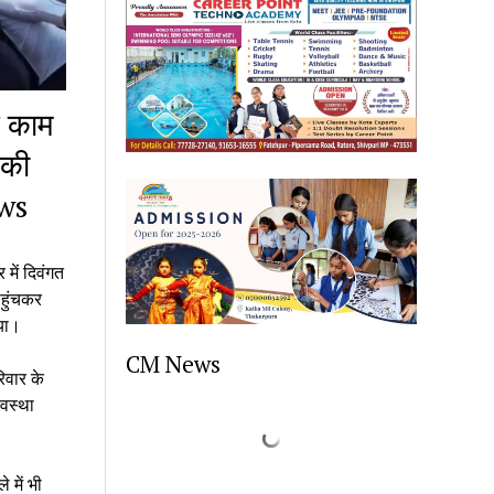
न काम
 की
ews
में दिवंगत
पहुंचकर
गया।
CM News
िवार के
यवस्था
 में भी