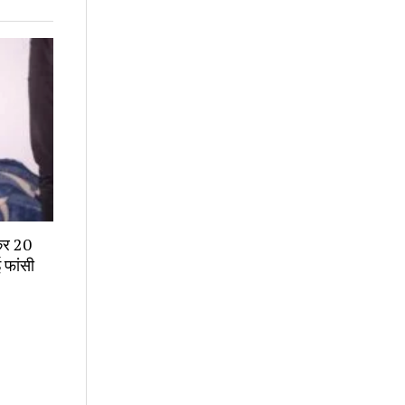
कर 20
ई फांसी