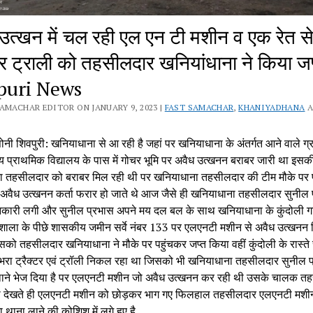
उत्खन में चल रही एल एन टी मशीन व एक रेत से
्टर ट्राली को तहसीलदार खनियांधाना ने किया जप
puri News
SAMACHAR EDITOR ON JANUARY 9, 2023 |
FAST SAMACHAR
,
KHANIYADHANA
A
नी शिवपुरी: खनियाधाना से आ रही है जहां पर खनियाधाना के अंतर्गत आने वाले ग्र
 प्राथमिक विद्यालय के पास में गोचर भूमि पर अवैध उत्खनन बराबर जारी था इस
ा तहसीलदार को बराबर मिल रही थी पर खनियाधाना तहसीलदार की टीम मौके पर प
े अवैध उत्खनन कर्ता फरार हो जाते थे आज जैसे ही खनियाधाना तहसीलदार सुनील
ारी लगी और सुनील प्रभास अपने मय दल बल के साथ खनियाधाना के कुंदोली गांव
ौशाला के पीछे शासकीय जमीन सर्वे नंबर 133 पर एलएनटी मशीन से अवैध उत्खनन
को तहसीलदार खनियाधाना ने मौके पर पहुंचकर जप्त किया वहीं कुंदोली के रास्ते 
 भरा ट्रैक्टर एवं ट्रॉली निकल रहा था जिसको भी खनियाधाना तहसीलदार सुनील प
ाने भेज दिया है पर एलएनटी मशीन जो अवैध उत्खनन कर रही थी उसके चालक त
ो देखते ही एलएनटी मशीन को छोड़कर भाग गए फिलहाल तहसीलदार एलएनटी मशी
थाना लाने की कोशिश में लगे हुए है.