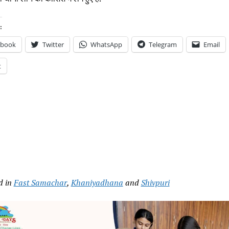
:
ebook
Twitter
WhatsApp
Telegram
Email
t
d in
Fast Samachar
,
Khaniyadhana
and
Shivpuri