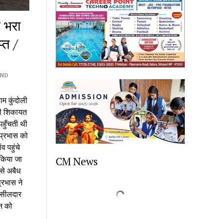
 भरा
्त /
ND
ाम कुंदोली
की शिकायत
हुँचती थी
 प्रभास को
 पहुंचे
 किया जा
CM News
से अबैध
्रभास ने
हसीलदार
न को