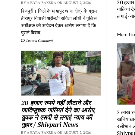
20 हजार 
BY AJEYRAJSAXENA ON AUGUST 7, 2026
गालियां द
शिवपुरी। जिले के मायापुर थाना क्षेत्र के ग्राम
लगाई न्य
हीरापुर निवासी श्रीमती सविता लोधी ने पुलिस
अधीक्षक को आवेदन देकर आरोप लगाया है कि
पुराने विवाद...
More fr
Leave a Comment
20 हजार रुपये नहीं लौटाने और
जातिसूचक गालियां देने का आरोप,
2 लाख र
युवक ने एसपी से लगाई न्याय की
खनियांधान
गुहार / Shivpuri News
रसीभान ल
Shivpu
BY AJEYRAJSAXENA ON AUGUST 7, 2026