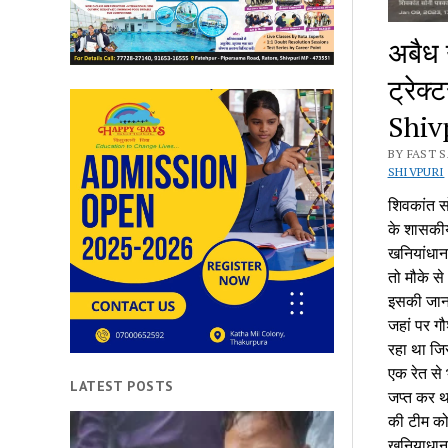
अबैध 
ट्रेक
Shiv
BY FAST 
SHIVPURI
शिवकांत सो
के शासकीय
खनियांधान
तो मौके स
इसकी जानक
जहां पर ग
रहा था जिस
एक रेत से
LATEST POSTS
जप्त कर थ
की टीम क
खनियाधाना 