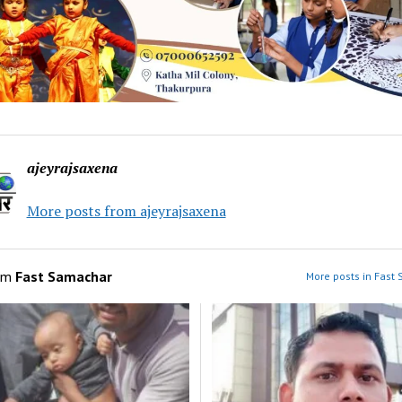
ajeyrajsaxena
More posts from ajeyrajsaxena
om
Fast Samachar
More posts in Fast