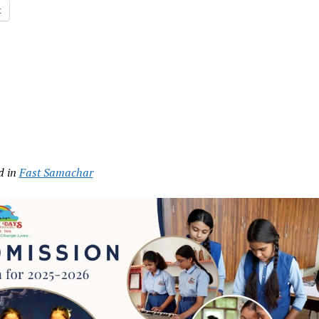
t
d in
Fast Samachar