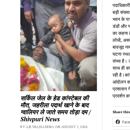
पदाधिकारी 
बड़ी संख्य
भवन के पास
डंडों और प
का कहना ह
लोधी, असव
बावजूद ना
घटना स्थल
संभव है। उ
साथ ही कां
रही है।कां
आंदोलन को
प्रशासन न
प्रदर्शन कर
सर्किल जेल के हेड कांस्टेबल की
मौत, जहरीला पदार्थ खाने के बाद
ग्वालियर ले जाते समय तोड़ा दम /
Share this
Shivpuri News
Fac
BY AJEYRAJSAXENA ON AUGUST 7, 2026