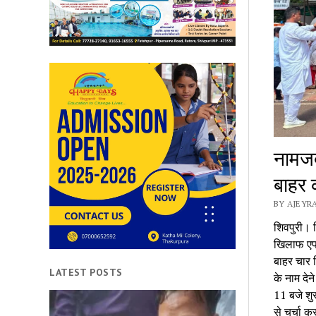
नामजद
बाहर 
BY AJEYRA
शिवपुरी। प
खिलाफ एफआ
बाहर चार 
LATEST POSTS
के नाम देन
11 बजे शु
से चर्चा 